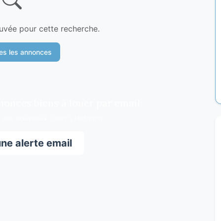
vée pour cette recherche.
tes les annonces
nonces biens à louer par email
é des nouveaux biens à Netanya.
ne alerte email