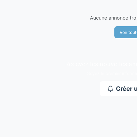
Aucune annonce trou
Voir tou
Recevez les nouvelles an
Soyez le premier inform
Créer u