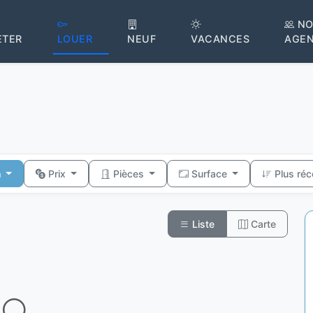
NO
ETER
LOUER
NEUF
VACANCES
AGE
n
Prix
Pièces
Surface
Plus ré
Liste
Carte