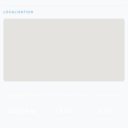
LOCALISATION
Tous les quartiers
MARCHÉ IMMOBILIER — NETANYA (MOY.
VILLE)
28,000 ₪
+3.5%
3.8%
Moy./m²
Tendance 12m
Rendement est.
Données issues de
gov.il
& analyses de marché.