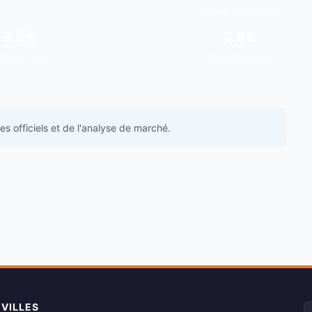
Tous les quartiers
+3.5%
3.8%
dance 12m
Rendement est.
s officiels et de l'analyse de marché.
 VILLES