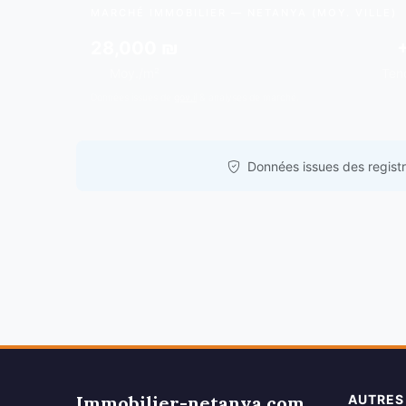
MARCHÉ IMMOBILIER — NETANYA (MOY. VILLE)
28,000 ₪
Moy./m²
Ten
Données issues de
gov.il
& analyses de marché.
Données issues des registre
Immobilier-netanya.com
AUTRES