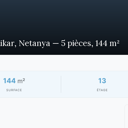
kar, Netanya — 5 pièces, 144 m²
144
13
m²
SURFACE
ÉTAGE