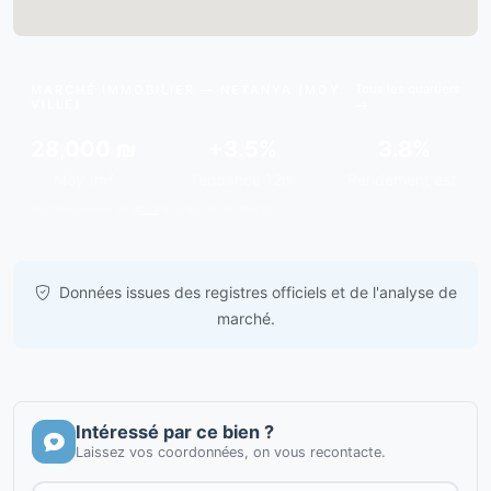
Tous les quartiers
MARCHÉ IMMOBILIER — NETANYA (MOY.
VILLE)
28,000 ₪
+3.5%
3.8%
Moy./m²
Tendance 12m
Rendement est.
Données issues de
gov.il
& analyses de marché.
Données issues des registres officiels et de l'analyse de
marché.
Intéressé par ce bien ?
Laissez vos coordonnées, on vous recontacte.