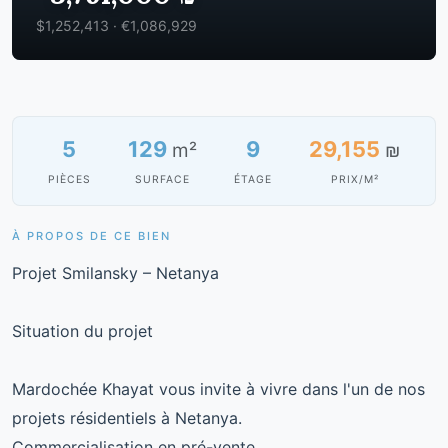
$1,252,413 · €1,086,929
5
129
9
29,155
m²
₪
PIÈCES
SURFACE
ÉTAGE
PRIX/M²
À PROPOS DE CE BIEN
Projet Smilansky – Netanya
Situation du projet
Mardochée Khayat vous invite à vivre dans l'un de nos
projets résidentiels à Netanya.
Commercialisation en pré-vente.