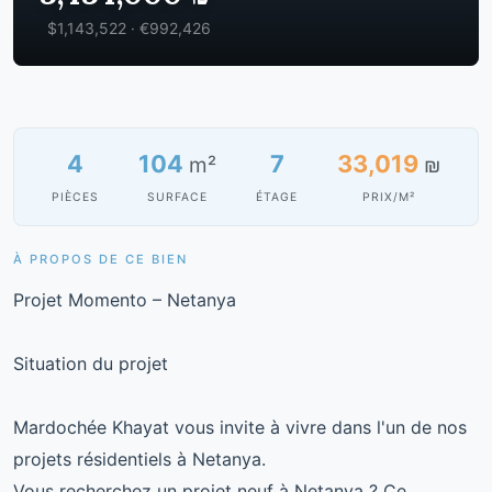
$1,143,522 · €992,426
4
104
7
33,019
m²
₪
PIÈCES
SURFACE
ÉTAGE
PRIX/M²
À PROPOS DE CE BIEN
Projet Momento – Netanya
Situation du projet
Mardochée Khayat vous invite à vivre dans l'un de nos
projets résidentiels à Netanya.
Vous recherchez un projet neuf à Netanya ? Ce