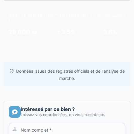
Tous les quartiers
MARCHÉ IMMOBILIER — NETANYA (MOY.
VILLE)
28,000 ₪
+3.5%
3.8%
Moy./m²
Tendance 12m
Rendement est.
Données issues de
gov.il
& analyses de marché.
Données issues des registres officiels et de l'analyse de
marché.
Intéressé par ce bien ?
Laissez vos coordonnées, on vous recontacte.