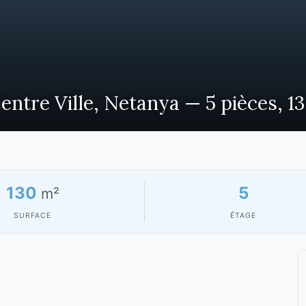
ntre Ville, Netanya — 5 pièces, 1
130
5
m²
SURFACE
ÉTAGE