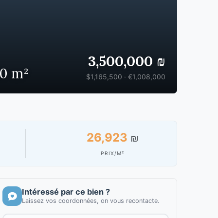
3,500,000 ₪
30 m²
$1,165,500 · €1,008,000
26,923
₪
PRIX/M²
Intéressé par ce bien ?
Laissez vos coordonnées, on vous recontacte.