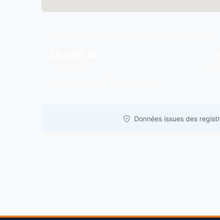
MARCHÉ IMMOBILIER — NETANYA (MOY. VILLE)
28,000 ₪
Moy./m²
Ten
Données issues de
gov.il
& analyses de marché.
Données issues des registre