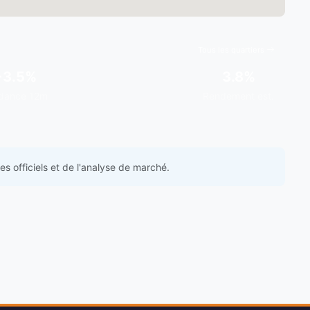
Tous les quartiers
+3.5%
3.8%
dance 12m
Rendement est.
s officiels et de l'analyse de marché.