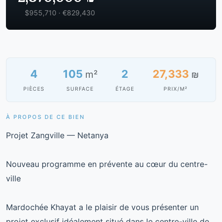
$955,710 · €829,430
4
105
2
27,333
m²
₪
PIÈCES
SURFACE
ÉTAGE
PRIX/M²
À PROPOS DE CE BIEN
Projet Zangville — Netanya
Nouveau programme en prévente au cœur du centre-
ville
Mardochée Khayat a le plaisir de vous présenter un
projet exclusif idéalement situé dans le centre-ville de