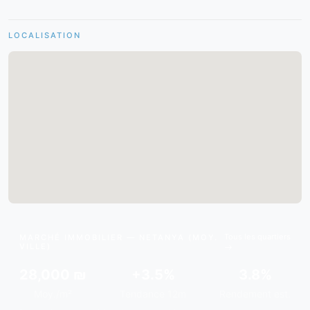
LOCALISATION
Tous les quartiers
MARCHÉ IMMOBILIER — NETANYA (MOY.
VILLE)
28,000 ₪
+3.5%
3.8%
Moy./m²
Tendance 12m
Rendement est.