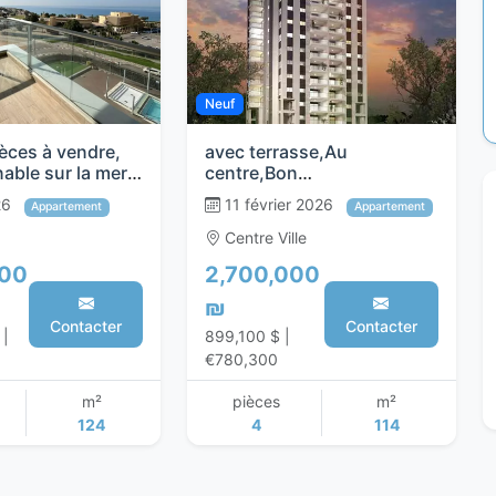
Neuf
èces à vendre,
avec terrasse,Au
able sur la mer,
centre,Bon
emplacement,Permis de
26
11 février 2026
Appartement
Appartement
construire,Proche de la
mer,A ne pas manquer
Centre Ville
!,bien agencé,dans un
000
2,700,000
immeuble
neuf,neuf,Magnifique,Proje
₪
t de qualite
Contacter
Contacter
 |
899,100 $ |
€780,300
m²
pièces
m²
124
4
114