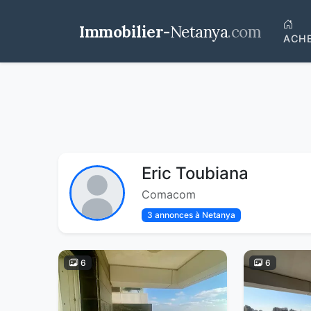
Immobilier-
Netanya
.com
ACH
Eric Toubiana
Comacom
3 annonces à Netanya
6
6