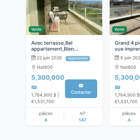
Vente
Vente
Avec terrasse,Bel
Grand 4 pi
appartement,Bien
vue impren
agencé,Bon
Netanya
22 juin 2026
9 juin 20
Appartement
emplacement,Dans un bel
immeuble,Grand,Proche de
Nat600
Nat600
la mer,spacieux
5,300,000
5,300,
₪
₪
Contacter
1,764,900 $ |
1,764,900 $
€1,531,700
€1,531,700
pièces
m²
pièces
4
147
4