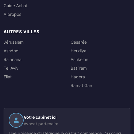
Guide Achat
À propos
AUTRES VILLES
Jérusalem
Césarée
Ashdod
Herzliya
Ra'anana
Ashkelon
Tel Aviv
Bat Yam
Eilat
Hadera
Ramat Gan
Votre cabinet ici
Avocat partenaire
Une présence stratégique là où tout commence. Associez